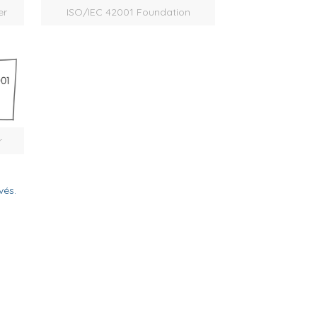
er
ISO/IEC 42001 Foundation
r
vés.