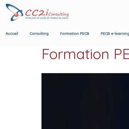
Accueil
Consulting
Formation PECB
PECB e-learnin
Formation P