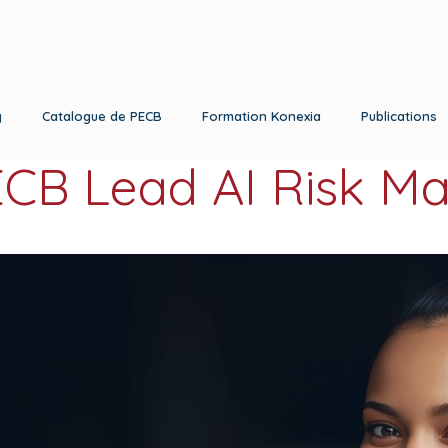
g
Catalogue de PECB
Formation Konexia
Publications
ECB Lead AI Risk M