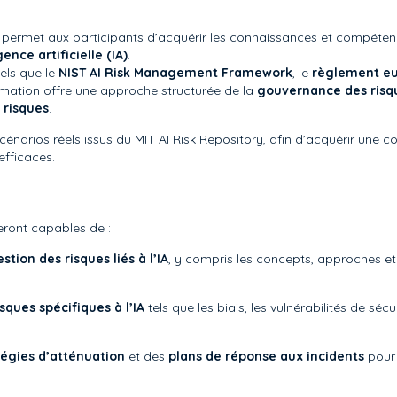
permet aux participants d’acquérir les connaissances et compéten
gence artificielle (IA)
.
els que le
NIST AI Risk Management Framework
, le
règlement eur
ormation offre une approche structurée de la
gouvernance des risque
 risques
.
énarios réels issus du MIT AI Risk Repository, afin d’acquérir une c
efficaces.
seront capables de :
ion des risques liés à l’IA
, y compris les concepts, approches et 
isques spécifiques à l’IA
tels que les biais, les vulnérabilités de sé
tégies d’atténuation
et des
plans de réponse aux incidents
pour 