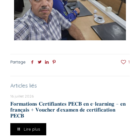
Partage
1
Articles liés
16 juillet 2026
𝐅𝐨𝐫𝐦𝐚𝐭𝐢𝐨𝐧𝐬 𝐂𝐞𝐫𝐭𝐢𝐟𝐢𝐚𝐧𝐭𝐞𝐬 𝐏𝐄𝐂𝐁 𝐞𝐧 𝐞-𝐥𝐞𝐚𝐫𝐧𝐢𝐧𝐠 – 𝐞𝐧
𝐟𝐫𝐚𝐧𝐜̧𝐚𝐢𝐬 + 𝐕𝐨𝐮𝐜𝐡𝐞𝐫 𝐝’𝐞𝐱𝐚𝐦𝐞𝐧 𝐝𝐞 𝐜𝐞𝐫𝐭𝐢𝐟𝐢𝐜𝐚𝐭𝐢𝐨𝐧
𝐏𝐄𝐂𝐁
Lire plus