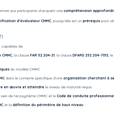
rmet aux participants d’acquérir une
compréhension approfondie
rtification d’évaluateur CMMC
, puisqu’elle est un
prérequis
pour ob
on
nt capables de :
le CMMC
, la clause
FAR 52.204-21
, la clause
DFARS 252.204-7012
, le
iques
du modèle CMMC
MMC
dans le contexte spécifique d’une
organisation cherchant à se
tre en œuvre et atteindre
le niveau de maturité requis
sein de l’écosystème CMMC et le
Code de conduite professionnel
MC
et la
définition du périmètre de haut niveau