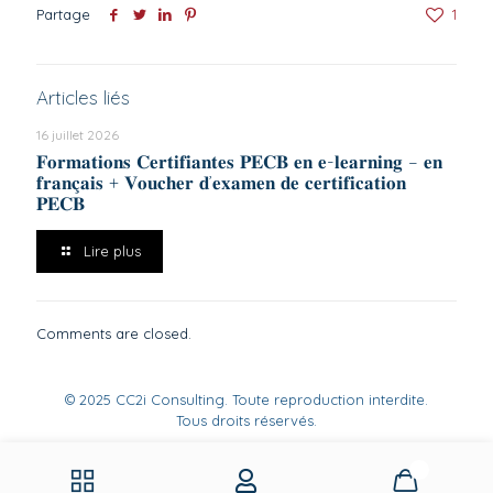
Partage
1
Articles liés
16 juillet 2026
𝐅𝐨𝐫𝐦𝐚𝐭𝐢𝐨𝐧𝐬 𝐂𝐞𝐫𝐭𝐢𝐟𝐢𝐚𝐧𝐭𝐞𝐬 𝐏𝐄𝐂𝐁 𝐞𝐧 𝐞-𝐥𝐞𝐚𝐫𝐧𝐢𝐧𝐠 – 𝐞𝐧
𝐟𝐫𝐚𝐧𝐜̧𝐚𝐢𝐬 + 𝐕𝐨𝐮𝐜𝐡𝐞𝐫 𝐝’𝐞𝐱𝐚𝐦𝐞𝐧 𝐝𝐞 𝐜𝐞𝐫𝐭𝐢𝐟𝐢𝐜𝐚𝐭𝐢𝐨𝐧
𝐏𝐄𝐂𝐁
Lire plus
Comments are closed.
© 2025 CC2i Consulting. Toute reproduction interdite.
Tous droits réservés.
0