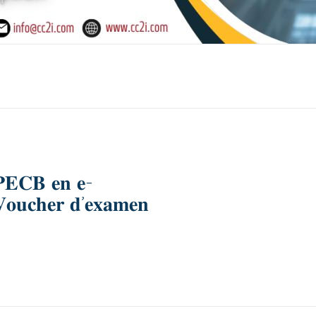
𝐬 𝐏𝐄𝐂𝐁 𝐞𝐧 𝐞-
 𝐕𝐨𝐮𝐜𝐡𝐞𝐫 𝐝’𝐞𝐱𝐚𝐦𝐞𝐧