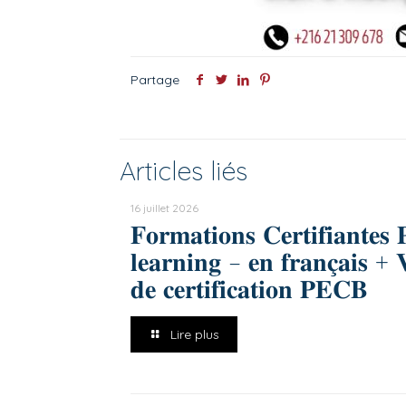
Partage
Articles liés
16 juillet 2026
𝐅𝐨𝐫𝐦𝐚𝐭𝐢𝐨𝐧𝐬 𝐂𝐞𝐫𝐭𝐢𝐟𝐢𝐚𝐧𝐭𝐞
𝐥𝐞𝐚𝐫𝐧𝐢𝐧𝐠 – 𝐞𝐧 𝐟𝐫𝐚𝐧𝐜̧𝐚𝐢𝐬 +
𝐝𝐞 𝐜𝐞𝐫𝐭𝐢𝐟𝐢𝐜𝐚𝐭𝐢𝐨𝐧 𝐏𝐄𝐂𝐁
Lire plus