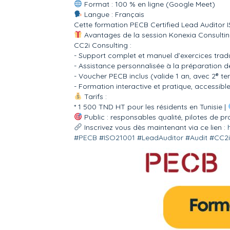
Format : 100 % en ligne (Google Meet)
Langue : Français
Cette formation PECB Certified Lead Auditor 
Avantages de la session Konexia Consultin
CC2i Consulting :
- Support complet et manuel d’exercices tradu
- Assistance personnalisée à la préparation d
- Voucher PECB inclus (valide 1 an, avec 2ᵉ ten
- Formation interactive et pratique, accessibl
Tarifs :
* 1 500 TND HT pour les résidents en Tunisie |
Public : responsables qualité, pilotes de p
Inscrivez vous dès maintenant via ce lien :
#
PECB
#
ISO21001
#
LeadAuditor
#
Audit
#
CC2i