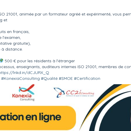
ISO 21001, animée par un formateur agréé et expérimenté, vous perm
g et
its en français,
e l’examen,
tative gratuite),
e à distance.
500 € pour les résidents à l'étranger
rocessus, enseignants, auditeurs internes ISO 21001, membres de com
https://lnkd.in/dCJURX_Q
#
KonexiaConsulting
#
Qualité
#
SMOE
#
Certification